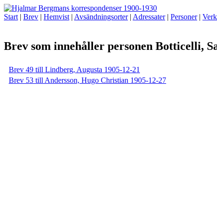
Start
|
Brev
|
Hemvist
|
Avsändningsorter
|
Adressater
|
Personer
|
Verk
Brev som innehåller personen Botticelli, 
Brev 49 till Lindberg, Augusta 1905-12-21
Brev 53 till Andersson, Hugo Christian 1905-12-27