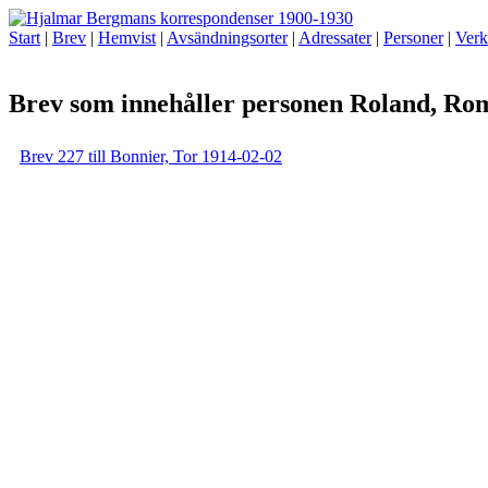
Start
|
Brev
|
Hemvist
|
Avsändningsorter
|
Adressater
|
Personer
|
Verk
Brev som innehåller personen Roland, Ro
Brev 227 till Bonnier, Tor 1914-02-02