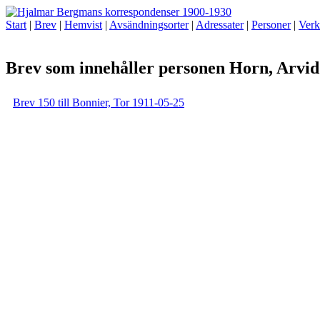
Start
|
Brev
|
Hemvist
|
Avsändningsorter
|
Adressater
|
Personer
|
Verk
Brev som innehåller personen Horn, Arvid
Brev 150 till Bonnier, Tor 1911-05-25