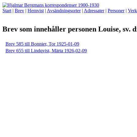
Start
|
Brev
|
Hemvist
|
Avsändningsorter
|
Adressater
|
Personer
|
Verk
Brev som innehåller personen Louise, sv. d
Brev 585 till Bonnier, Tor 1925-01-09
Brev 655 till Lindqvist, Märta 1926-02-09