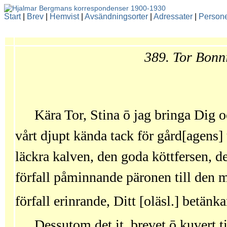
Start
|
Brev
|
Hemvist
|
Avsändningsorter
|
Adressater
|
Person
389. Tor Bonn
Kära Tor, Stina
ō
jag bringa Dig o
vårt djupt kända tack för gård[agens] 
läckra kalven, den goda köttfersen,
förfall påminnande päronen till den
förfall erinrande, Ditt [oläsl.] betän
Dessutom det it. brevet
ō
kuvert ti