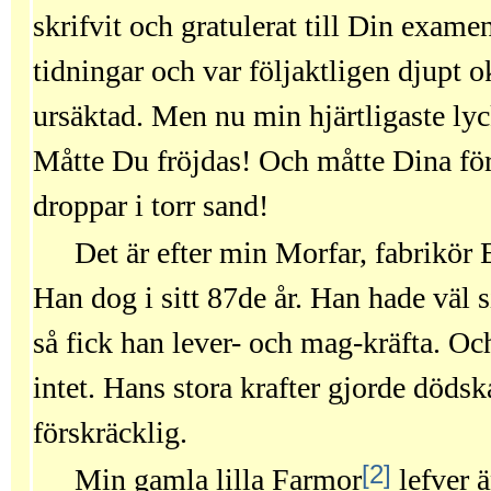
skrifvit och gratulerat till Din exame
tidningar och var följaktligen djupt 
ursäktad. Men nu min hjärtligaste l
Måtte Du fröjdas! Och måtte Dina f
droppar i torr sand!
Det är efter min Morfar, fabrikör 
Han dog i sitt 87de år. Han hade väl 
så fick han lever- och mag-kräfta. Oc
intet. Hans stora krafter gjorde död
förskräcklig.
[2]
Min gamla lilla Farmor
lefver ä