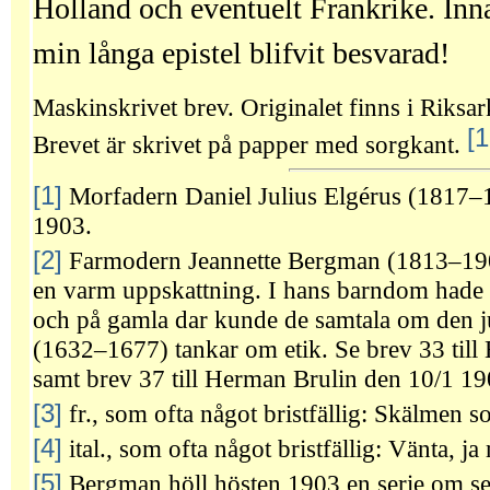
Holland och eventuelt Frankrike. Inna
min långa epistel blifvit besvarad!
Maskinskrivet brev. Originalet finns i Riksar
[1
Brevet är skrivet på papper med sorgkant.
[1]
Morfadern Daniel Julius Elgérus (1817–1
1903.
[2]
Farmodern Jeannette Bergman (1813–190
en varm uppskattning. I hans barndom hade 
och på gamla dar kunde de samtala om den j
(1632–1677) tankar om etik. Se brev 33 till
samt brev 37 till Herman Brulin den 10/1 19
[3]
fr., som ofta något bristfällig: Skälmen s
[4]
ital., som ofta något bristfällig: Vänta, ja 
[5]
Bergman höll hösten 1903 en serie om sex 