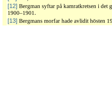
[12]
Bergman syftar på kamratkretsen i det 
1900–1901.
[13]
Bergmans morfar hade avlidit hösten 1