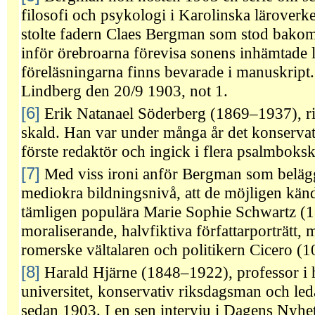
filosofi och psykologi i Karolinska läroverke
stolte fadern Claes Bergman som stod bakom
inför örebroarna förevisa sonens inhämtade 
föreläsningarna finns bevarade i manuskript.
Lindberg den 20/9 1903, not 1.
[6]
Erik Natanael Söderberg (1869–1937), ri
skald. Han var under många år det konserva
förste redaktör och ingick i flera psalmboks
[7]
Med viss ironi anför Bergman som belägg
mediokra bildningsnivå, att de möjligen kände
tämligen populära Marie Sophie Schwartz (
moraliserande, halvfiktiva författarporträtt, 
romerske vältalaren och politikern Cicero (1
[8]
Harald Hjärne (1848–1922), professor i h
universitet, konservativ riksdagsman och l
sedan 1903. I en sen intervju i Dagens Nyhe