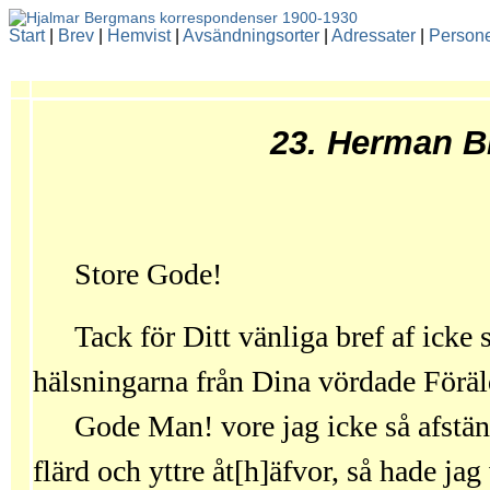
Start
|
Brev
|
Hemvist
|
Avsändningsorter
|
Adressater
|
Person
23. Herman B
Store Gode!
Tack för Ditt vänliga bref af icke
hälsningarna från Dina vördade Föräl
Gode Man! vore jag icke så afstän
flärd och yttre åt[h]äfvor, så hade jag