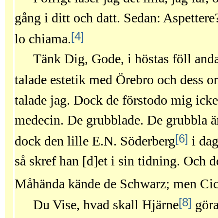
gång i ditt och datt. Sedan: Aspettere?
[4]
lo chiama.
Tänk Dig, Gode, i höstas föll and
talade estetik med Örebro och dess o
talade jag. Dock de förstodo mig icke.
medecin. De grubblade. De grubbla 
[6]
dock den lille E.N. Söderberg
i dag
så skref han [d]et i sin tidning. Och 
Måhända kände de Schwarz; men Cice
[8]
Du Vise, hvad skall Hjärne
göra