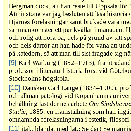
Bergman dock, att han reste till Uppsala för ”
Åtminstone var jag besluten att läsa historia
Hjärnes föreläsningar samt brukade vara med
sammankomster ett par kvällar i månaden. Hj
och rolig att höra på, dels på grund av sitt sp
och dels därför att han hade för vana att und
på katedern, så att man till sist frågade sig n
[9]
Karl Warburg (1852–1918), framträdande l
professor i litteraturhistoria först vid Göteb
Stockholms högskola.
[10]
Dansken Carl Lange (1834–1900), profe
och allmän patologi vid Köpenhamns univer
behållning läst dennes arbete
Om Sindsbevaeg
Studie
, 1885, en framställning som han ingåen
omnämnda föreläsningarna i estetik, filosof
[11]
ital., blandat med lat.: Se där! Se männ