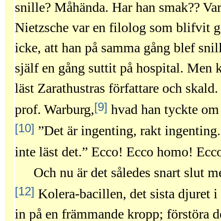
snille? Måhända. Har han smak?? Var 
Nietzsche var en filolog som blifvit 
icke, att han på samma gång blef snil
själf en gång suttit på hospital. Men
läst Zarathustras författare och skald
[9]
prof. Warburg,
hvad han tyckte om e
[10]
”Det är ingenting, rakt ingenting.
inte läst det.” Ecco! Ecco homo! Ecc
Och nu är det således snart slut m
[12]
Kolera-bacillen, det sista djuret i
in på en främmande kropp; förstöra d