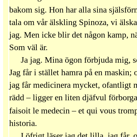
bakom sig. Hon har alla sina själsfö
tala om vår älskling Spinoza, vi äls
jag. Men icke blir det någon kamp, 
Som väl är.
Ja jag. Mina ögon förbjuda mig, so
Jag får i stället hamra på en maskin; 
jag får medicinera mycket, ofantligt 
rädd – ligger en liten djäfvul förborg
faisoit le medecin – et qui vous trom
historia.
I öfrigt läser jag det lilla, jag få