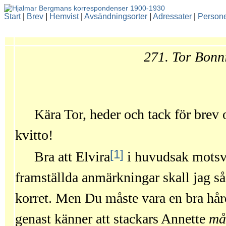
Start
|
Brev
|
Hemvist
|
Avsändningsorter
|
Adressater
|
Person
271. Tor Bonn
Kära Tor, heder och tack för brev
kvitto!
[1]
Bra att Elvira
i huvudsak motsva
framställda anmärkningar skall jag så 
korret. Men Du måste vara en bra hård
genast känner att stackars Annette
må