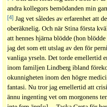
andra kollegors bemödanden min ga
[4]
Jag vet således av erfarenhet att d
oberäknelig. Och när Stina första kvä
att hennes hjärna blödde (hon blödde
jag det som ett utslag av den för perni
vanliga yrseln. Det torde emellertid e
inom familjen Lindberg ibland före
okunnigheten inom den högre medicin
fantasi. Nu tror jag emellertid att cris
ännu ingenting vet om morgonens tem
inte fem änn[u]. – Tacka Greta för he