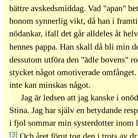
bättre avskedsmiddag. Vad "apan" beträ
honom synnerlig vikt, då han i framti
nödankar, ifall det går alldeles åt he
hennes pappa. Han skall då bli min 
dessutom utföra den "ädle bovens" rol
stycket något omotiverade omfånget. J
inte kan minskas något.
Jag är ledsen att jag kanske i onöd
Stina. Jag har själv en betydande resp
i fjol sommar min systerdotter inom l
[3]
Och året förut tog den i trots av d