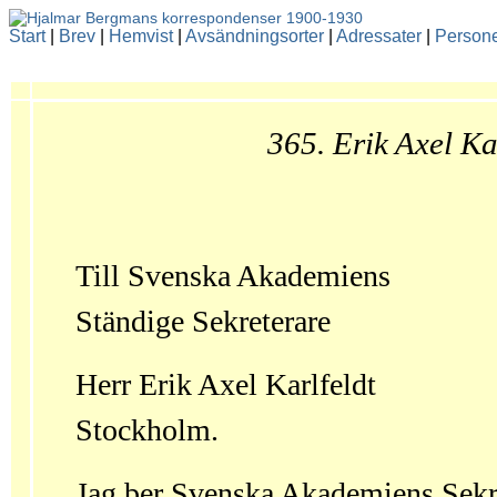
Start
|
Brev
|
Hemvist
|
Avsändningsorter
|
Adressater
|
Person
365. Erik Axel Ka
Till Svenska Akademiens
Ständige Sekreterare
Herr Erik Axel Karlfeldt
Stockholm.
Jag ber Svenska Akademiens Sekre