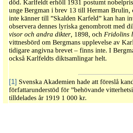
död. Karlfeldt erhöll 1931 postumt nobelpriset 
unge Bergman i brev 13 till Herman Brulin, d
inte känner till ”Skalden Karfeld” kan han in
observera dennes lyriska genombrott med d
visor och andra dikter
, 1898, och
Fridolins 
vittnesbörd om Bergmans upplevelse av Karlf
tidigare angivna brevet – finns inte. I Berg
också Karlfeldts diktsamlingar helt.
[1]
Svenska Akademien hade att föreslå kandida
författarunderstöd för ”behövande vitterhet
tilldelades år 1919 1 000 kr.