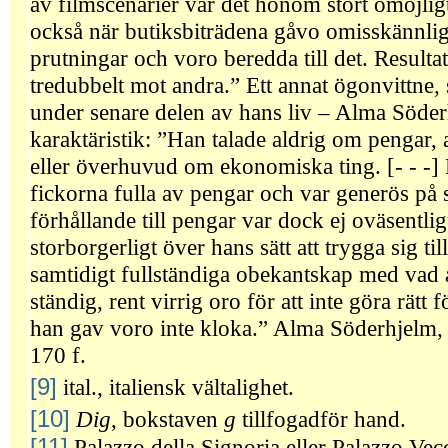
av filmscenarier var det honom stört omöjligt
också när butiksbiträdena gåvo omisskännli
prutningar och voro beredda till det. Resulta
tredubbelt mot andra.” Ett annat ögonvittn
under senare delen av hans liv – Alma Söderh
karaktäristik: ”Han talade aldrig om pengar,
eller överhuvud om ekonomiska ting. [- - -] 
fickorna fulla av pengar och var generös på si
förhållande till pengar var dock ej oväsentli
storborgerligt över hans sätt att trygga sig t
samtidigt fullständiga obekantskap med vad a
ständig, rent virrig oro för att inte göra rätt
han gav voro inte kloka.” Alma Söderhjelm
170 f.
[9]
ital., italiensk vältalighet.
[10]
Dig
, bokstaven
g
tillfogadför hand.
[11]
Palazzo della Signoria eller Palazzo Vec