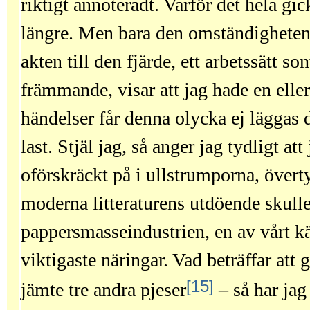
riktigt annoteradt. Varför det hela gi
längre. Men bara den omständigheten a
akten till den fjärde, ett arbetssätt s
främmande, visar att jag hade en eller 
händelser får denna olycka ej läggas 
last. Stjäl jag, så anger jag tydligt att
oförskräckt på i ullstrumporna, övert
moderna litteraturens utdöende skulle
pappersmasseindustrien, en av vårt k
viktigaste näringar. Vad beträffar att g
[15]
jämte tre andra pjeser
– så har jag