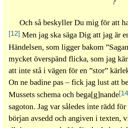
?
Och så beskyller Du mig för att h
[12]
Men jag ska säga Dig att jag är en
Händelsen, som ligger bakom ”Saga
mycket överspänd flicka, som jag känd
att inte stå i vägen för en ”stor” kärl
On ne badine pas – fick jag lust att b
[14
Mussets schema och bega[g]nande
sagoton. Jag var således inte rädd för
början avsedd och angiven i texten, 