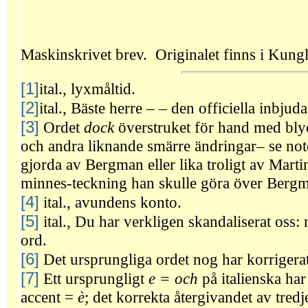
Maskinskrivet brev. Originalet finns i Kungli
[1]
ital., lyxmåltid.
[2]
ital., Bäste herre – – den officiella inbjuda
[3]
Ordet
dock
överstruket för hand med blye
och andra liknande smärre ändringar– se note
gjorda av Bergman eller lika troligt av Ma
minnes-teckning han skulle göra över Ber
[4]
ital., avundens konto.
[5]
ital., Du har verkligen skandaliserat oss: 
ord.
[6]
Det ursprungliga ordet nog har korrigerats
[7]
Ett ursprungligt
e =
och
på italienska
har
accent =
è
; det korrekta återgivandet av tredje