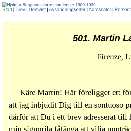
Start
|
Brev
|
Hemvist
|
Avsändningsorter
|
Adressater
|
Person
501. Martin 
Firenze, L
Käre Martin! Här föreligger ett för
att jag inbjudit Dig till en sontuoso 
därför att Du i ett brev adresserat til
min signorila fåfänga att vilja upptr