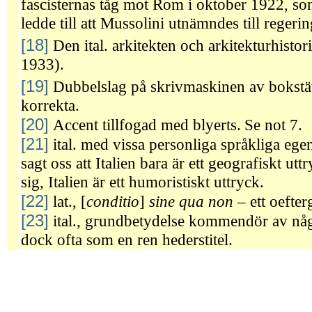
fascisternas tåg mot Rom i oktober 1922, so
ledde till att Mussolini utnämndes till regeri
[18]
Den ital. arkitekten och arkitekturhisto
1933).
[19]
Dubbelslag på skrivmaskinen av bokst
korrekta.
[20]
Accent tillfogad med blyerts.
Se not 7.
[21]
ital. med vissa personliga språkliga ege
sagt oss att Italien bara är ett geografiskt ut
sig, Italien är ett humoristiskt uttryck.
[22]
lat., [
conditio
]
sine qua non
– ett oefterg
[23]
ital., grundbetydelse kommendör av någ
dock ofta som en ren hederstitel.