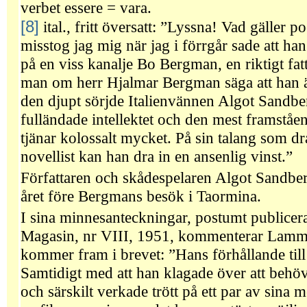
verbet essere = vara.
[8]
ital., fritt översatt: ”Lyssna! Vad gälle
misstog jag mig när jag i förrgår sade att han
på en viss kanalje Bo Bergman, en riktigt fa
man om herr Hjalmar Bergman säga att han är
den djupt sörjde Italienvännen Algot Sandbe
fulländade intellektet och den mest framståe
tjänar kolossalt mycket. På sin talang som d
novellist kan han dra in en ansenlig vinst.”
Författaren och skådespelaren Algot Sandbe
året före Bergmans besök i Taormina.
I sina minnesanteckningar, postumt publicera
Magasin, nr VIII, 1951, kommenterar Lamm
kommer fram i brevet: ”Hans förhållande till
Samtidigt med att han klagade över att behöva
och särskilt verkade trött på ett par av sina 