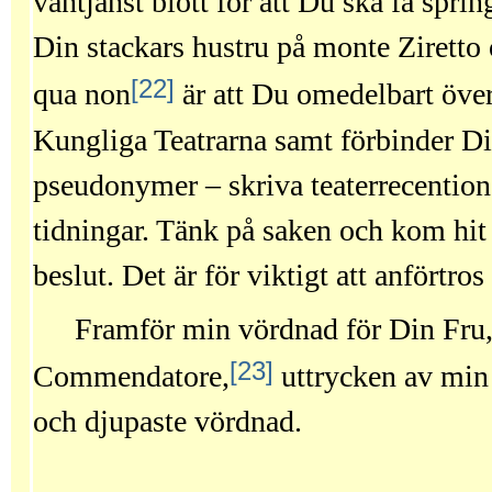
väntjänst blott för att Du ska få spri
Din stackars hustru på monte Ziretto 
[22]
qua non
är att Du omedelbart över
Kungliga Teatrarna samt förbinder Dig
pseudonymer – skriva teaterrecentioner 
tidningar. Tänk på saken och kom hi
beslut. Det är för viktigt att anförtros
Framför min vördnad för Din Fru,
[23]
Commendatore,
uttrycken av min
och djupaste vördnad.