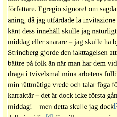
författare. Egregio signore! om sagda
aning, då jag utfärdade la invitazione 
känt dess innehåll skulle jag naturlig
middag eller snarare – jag skulle ha b
Strindberg gjorde den iakttagelsen att
bättre på folk än när man har dem vid s
draga i tvivelsmål mina arbetens full
min rättmätiga vrede och talar föga 
karraktär – det är dock icke första gå
[
middag! – men detta skulle jag dock
[4]