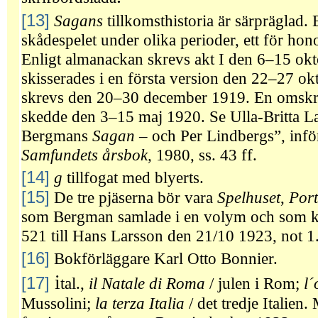
[13]
Sagans
tillkomsthistoria är särpräglad
skådespelet under olika perioder, ett för hon
Enligt almanackan skrevs akt I den 6–15 okt
skisserades i en första version den 22–27 o
skrevs den 20–30 december 1919. En omskriv
skedde den 3–15 maj 1920. Se Ulla-Britta L
Bergmans
Sagan
– och Per Lindbergs”, infö
Samfundets årsbok,
1980, ss. 43 ff.
[14]
g
tillfogat med blyerts.
[15]
De tre pjäserna bör vara
Spelhuset
,
Por
som Bergman samlade i en volym och som k
521 till Hans Larsson den 21/10 1923, not 1
[16]
Bokförläggare Karl Otto Bonnier.
i
[17]
tal.,
il Natale di Roma
/ julen i Rom;
l´
Mussolini;
la terza Italia
/ det tredje Italie