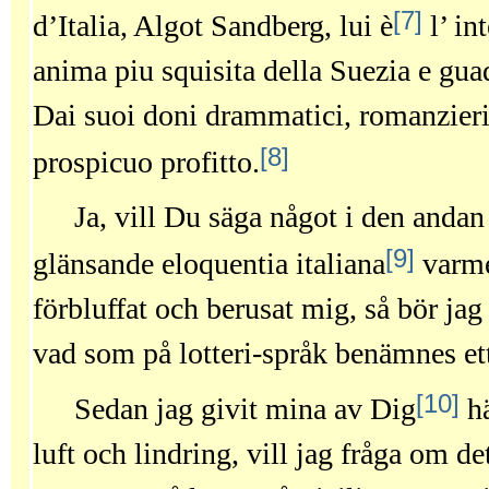
[7]
d’Italia, Algot Sandberg, lui è
l’ int
anima piu squisita della Suezia e g
Dai suoi doni drammatici, romanzieri 
[8]
prospicuo profitto.
Ja, vill Du säga något i den and
[9]
glänsande eloquentia italiana
varme
förbluffat och berusat mig, så bör ja
vad som på lotteri-språk benämnes ett 
[10]
Sedan jag givit mina av Dig
hä
luft och lindring, vill jag fråga om de