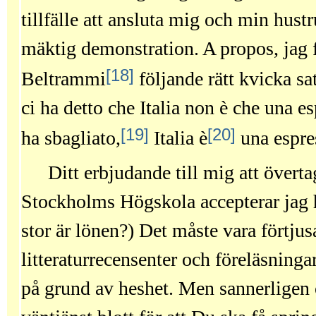
tillfälle att ansluta mig och min hustr
mäktig demonstration. A propos, jag 
[18]
Beltrammi
följande rätt kvicka sa
ci ha detto che Italia non è che una 
[19]
[20]
ha sbagliato,
Italia è
una espre
Ditt erbjudande till mig att övert
Stockholms Högskola accepterar jag
stor är lönen?) Det måste vara förtju
litteraturrecensenter och föreläsninga
på grund av heshet. Men sannerligen