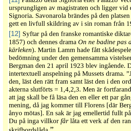
ursprungligen av magistraten och ligger vid d
Signoria. Savonarola brändes på den platse
gett en livfull skildring av i sin roman från 
[12]
Syftar på den franske romantiske dikta
1857) och dennes drama
On ne badine
pas 
kärleken
). Martin Lamm hade fått skådespel
bedömning under den gemensamma vistelsen i
Bergman den 21 april 1923 blev ingående. D
intertextuell anspelning på Mussets drama. ”J
den, läst den rätt fram samt läst den i den or
akterna slutförts = 1,4,2,3. Men är fortfara
att jag skall be få läsa den en eller ett par gå
mening, då jag kommer till Florens [där Be
ånyo mötas]. En sak är jag emellertid fullt på
Du på inga villkor
får
låta ett verk af den ra
.”
skrifbordslåda