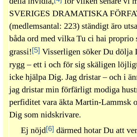
della invidia,
för vilken senare vi
SVERIGES DRAMATISKA FÖRFA
(medlemsantal: 223) ständigt äro utsa
båda ord med vilka Tu ci hai proprio 
[5]
grassi!
Visserligen söker Du dölja
rygg – ett i och för sig skäligen löjli
icke hjälpa Dig. Jag dristar – och i 
jag dristar min förfärligt modiga hust
perfiditet vara äkta Martin-Lammsk o
Dig som nidskrivare.
[6]
Ej nöjd
därmed hotar Du att ve