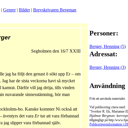
|
Genrer
|
Bilder
|
Brevskrivaren Bergman
Personer:
rger
Berger, Henning (5)
Segholmen den 16/7 XXIII
Adressat:
Berger, Henning (3)
le jag ha följt den genast
ō
sökt upp Er – om
k. Jag har de sista veckorna havt så mycket
Användning
 kamrat. Därför vill jag dröja, tills vinden
 min nuvarande sinnesstämning, bör man
Fritt att använda materialet.
Vid publicering citera med:
Stockholms-bo. Kanske kommer Ni också att
"Sverker R. Ek, Marianne Ek
l- äventyrs det vara
Er
tur att vara förbannad
Hjalmar Bergman: korresp
tillgängligt på http:/www.h
ra jag slipper vara förbannad själv.
Publiceringsinformation i 