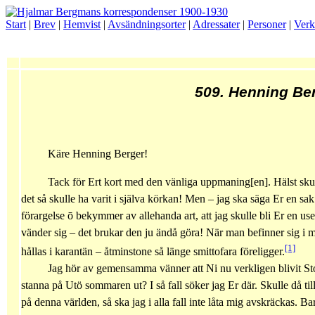
Start
|
Brev
|
Hemvist
|
Avsändningsorter
|
Adressater
|
Personer
|
Verk
509. Henning Be
Käre Henning Berger!
Tack för Ert kort med den vänliga uppmaning[en]. Hälst skul
det så skulle ha varit i själva körkan! Men – jag ska säga Er en sa
förargelse
ō
bekymmer av allehanda art, att jag skulle bli Er en usel
vänder sig – det brukar den ju ändå göra! När man befinner sig i
[1]
hållas i karantän – åtminstone så länge smittofara föreligger.
Jag hör av gemensamma vänner att Ni nu verkligen blivit 
stanna på Utö sommaren ut? I så fall söker jag Er där. Skulle då til
på denna världen, så ska jag i alla fall inte låta mig avskräckas. Ba