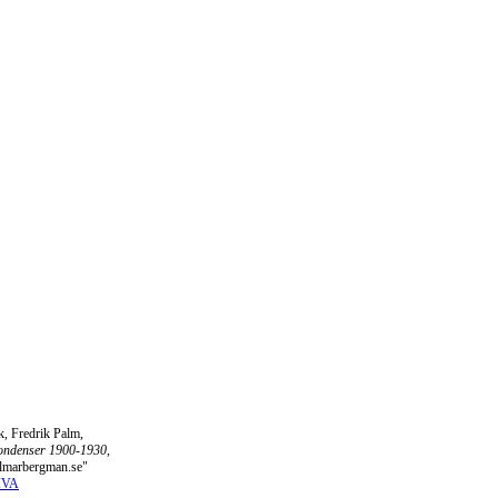
, Fredrik Palm,
ondenser 1900-1930
,
jalmarbergman.se"
DIVA