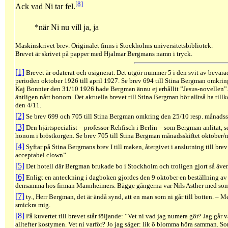
[8]
Ack vad Ni tar fel.
*när Ni nu vill ja, ja
Maskinskrivet brev. Originalet finns i Stockholms universitetsbibliotek.
Brevet är skrivet på papper med Hjalmar Bergmans namn i tryck.
[1]
Brevet är odaterat och osignerat. Det utgör nummer 5 i den svit av bevar
perioden oktober 1926 till april 1927. Se brev 694 till Stina Bergman omkring
Kaj Bonnier den 31/10 1926 hade Bergman ännu ej erhållit ”Jesus-novellen”. I
äntligen nått honom. Det aktuella brevet till Stina Bergman bör alltså ha ti
den 4/11.
[2]
Se brev 699 och 705 till Stina Bergman omkring den 25/10 resp. månads
[3]
Den hjärtspecialist – professor Rehfisch i Berlin – som Bergman anlitat, 
honom i bröstkorgen. Se brev 705 till Stina Bergman månadsskiftet oktober
[4]
Syftar på Stina Bergmans brev I till maken, återgivet i anslutning till bre
acceptabel clown”.
[5]
Det hotell där Bergman brukade bo i Stockholm och troligen gjort så även
[6]
Enligt en anteckning i dagboken gjordes den 9 oktober en beställning av
densamma hos firman Mannheimers. Bägge gångerna var Nils Asther med so
[7]
ty., Herr Bergman, det är ändå synd, att en man som ni går till botten. – Me
smickra mig.
[8]
På kuvertet till brevet står följande: ”Vet ni vad jag numera gör? Jag går v
alltefter kostymen. Vet ni varför? Jo jag säger: lik
ō
blomma höra samman. Som n