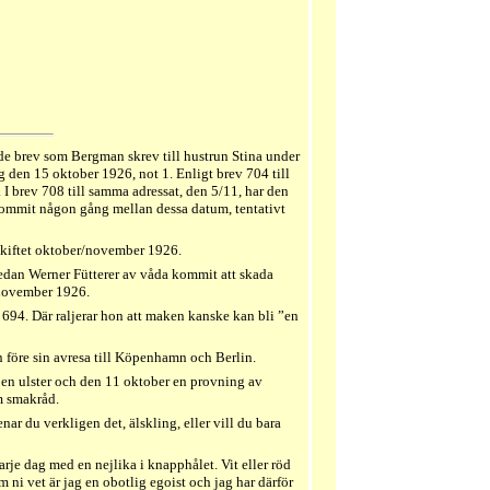
ade brev som Bergman skrev till hustrun Stina under
 den 15 oktober 1926, not 1. Enligt brev 704 till
 brev 708 till samma adressat, den 5/11, har den
llkommit någon gång mellan dessa datum, tentativt
skiftet oktober/november 1926.
sedan Werner Fütterer av våda kommit att skada
/november 1926.
v 694. Där raljerar hon att maken kanske kan bli ”en
 före sin avresa till Köpenhamn och Berlin.
 en ulster och den 11 oktober en provning av
m smakråd.
nar du verkligen det, älskling, eller vill du bara
arje dag med en nejlika i knapphålet. Vit eller röd
i vet är jag en obotlig egoist och jag har därför