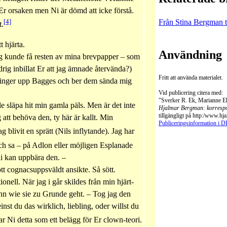
 Er orsaken men Ni är dömd att icke förstå.
[4]
Från Stina Bergman t
t.
 hjärta.
Användning
jag kunde få resten av mina brevpapper – som
rig inbillat Er att jag ämnade återvända?)
Fritt att använda materialet.
Ni ringer upp Bagges och ber dem sända mig
Vid publicering citera med:
"Sverker R. Ek, Marianne Ek
le släpa hit min gamla päls. Men är det inte
Hjalmar Bergman: korresp
tillgängligt på http:/www.h
tt behöva den, ty här är kallt. Min
Publiceringsinformation i 
g blivit en sprätt (Nils inflytande). Jag har
ch sa – på Adlon eller möjligen Esplanade
ni kan uppbära den. –
ött cognacsuppsväldt ansikte. Så sött.
onell. När jag i går skildes från min hjärt-
nn wie sie zu Grunde geht. – Tog jag den
t du das wirklich, liebling, oder willst du
 Ni detta som ett belägg för Er clown-teori.