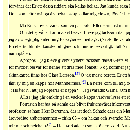
förvånar det Er att dessa riddare ska kallas heliga. Jag kunde säga
Den, som efter många års bekantskap kallar mig clown, förstår lite
Må Ert samvete värka som en pästböld. Eller som just nu mitt
Om det ej vållar för mycket besvär bleve jag tacksam ifall 
jag av obegriplig anledning förvägrades medtaga. (Ni skulle väl ald
Emellertid blir det kanske billigare och mindre besvärligt, ifall 
namnplåten.
Apropos – jag bleve givetvis ytterst tacksam därest Greta vil
för mycket besvär för henne att dras med åbäket? Nog kommer jag a
[5]
skinnkappa finns hos Clara Larsson.
O jag måste berätta Er att ja
[6]
låtit sy mig en kappa hos Mannheimers.
En herre kom till mig o
–:Tillåter Ni att jag kopierar er kappa? – Jag svarade: Gärna. Om 
Alltså: jag går omkring i en vacker kappa varöver lyser ett r
Förrästen har jag på gamla dar blivit fruktansvärdt inkonventi
professor, sa han: Herr Bergman, das ist doch Schade dass ein Ma
ärevördige gråhårsmannen – cirka 65 – om hakan och svarade: Meins
[7]
mir nur schmeicheln?
– Han verkade en smula överraskad. Nu tar