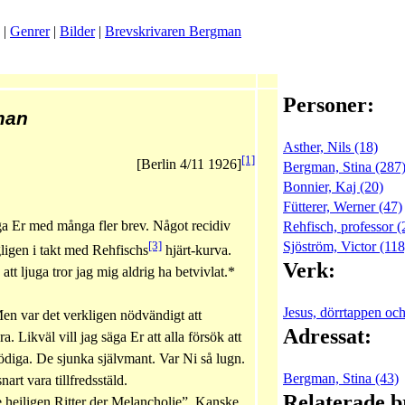
|
Genrer
|
Bilder
|
Brevskrivaren Bergman
Personer:
man
Asther, Nils (18)
[1]
[Berlin 4/11 1926]
Bergman, Stina (287
Bonnier, Kaj (20)
Fütterer, Werner (47)
låga Er med många fler brev. Något recidiv
Rehfisch, professor (
[3]
Sjöström, Victor (118
ligen i takt med Rehfischs
hjärt-kurva.
Verk:
att ljuga tror jag mig aldrig ha betvivlat.*
Jesus, dörrtappen och
 Men var det verkligen nödvändigt att
Adressat:
a. Likväl vill jag säga Er att alla försök att
ödiga. De sjunka självmant. Var Ni så lugn.
Bergman, Stina (43)
nart vara tillfredsstäld.
Relaterade b
ie heiligen Ritter der Melancholie”. Kanske