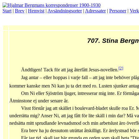
Start
|
Brev
|
Hemvist
|
Avsändningsorter
|
Adressater
|
Personer
|
Verk
707. Stina Berg
[2]
Ändtligen! Tack för att jag återfått Jesus-novellen.
Jag antar – eller hoppas i varje fall – att jag inte behöver p
kommer kanske men Ni kan ju ta det med ro. Lusten sjunker antag
Om Ni eller Sjöström ljuger, intresserar mig inte. Er förmåga 
Åtminstone ej under senare år.
Visst förstår jag att skället i boulevard-bladet skulle roa Er.
underrätta mig? Anser Ni, att jag fått för lite skäll i min dar? Må var
nedsätta mitt sprudlande levnadsmod och min arbetslust äro överfl
Era brev ha ju dessutom uträttat åtskilligt. Er ärelystnad bör s
Får jag tid, skall jag här grunda en orden som skall heta ”D