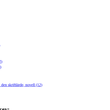
)
2)
)
 den skriftlärde, novell (12)
rev: