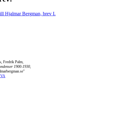
ill Hjalmar Bergman, brev I.
, Fredrik Palm,
ondenser 1900-1930
,
jalmarbergman.se"
DIVA