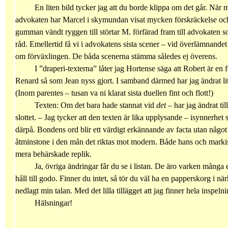
En liten bild tycker jag att du borde klippa om det går. Nä
advokaten har Marcel i skymundan visat mycken förskräckelse och d
gumman vändt ryggen till störtar M. förfärad fram till advokaten s
råd. Emellertid få vi i advokatens sista scener – vid överlämnandet
om förväxlingen. De båda scenerna stämma således ej överens.
I ”draperi-texterna” låter jag Hortense säga att Robert är en f
Renard så som Jean nyss gjort. I samband därmed har jag ändrat li
(Inom parentes – tusan va ni klarat sista duellen fint och flott!)
Texten: Om det bara hade stannat vid
det
– har jag ändrat ti
slottet. – Jag tycker att den texten är lika upplysande – isynnerhe
därpå. Bondens ord blir ett värdigt erkännande av facta utan något
åtminstone i den mån det riktas mot modern. Både hans och marki
mera behärskade replik.
Ja, övriga ändringar får du se i listan. De äro varken många 
håll till godo. Finner du intet, så tör du väl ha en papperskorg i nä
nedlagt min talan. Med det lilla tillägget att jag finner hela inspelni
Hälsningar!