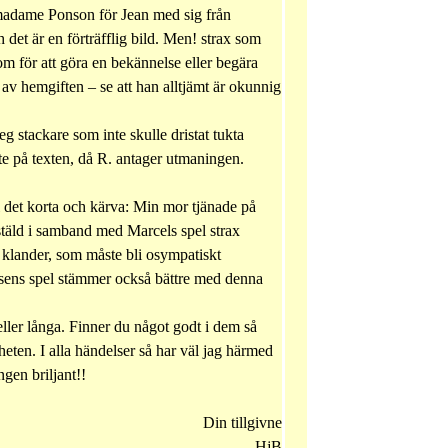
r madame Ponson för Jean med sig från
et är en förträfflig bild. Men! strax som
om för att göra en bekännelse eller begära
 av hemgiften – se att han alltjämt är okunnig
eg stackare som inte skulle dristat tukta
te på texten, då R. antager utmaningen.
ll det korta och kärva: Min mor tjänade på
t stäld i samband med Marcels spel strax
 klander, som måste bli osympatiskt
sens spel stämmer också bättre med denna
eller långa. Finner du något godt i dem så
rheten. I alla händelser så har väl jag härmed
ngen briljant!!
Din tillgivne
HjB