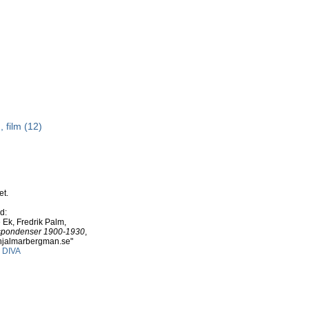
 film (12)
et.
d:
 Ek, Fredrik Palm,
espondenser 1900-1930
,
w.hjalmarbergman.se"
i DIVA