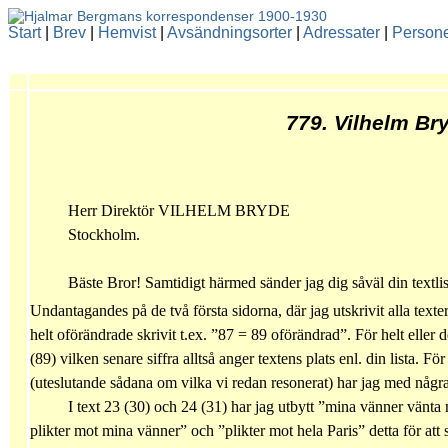
Start
|
Brev
|
Hemvist
|
Avsändningsorter
|
Adressater
|
Person
779. Vilhelm Br
Herr Direktör VILHELM BRYDE
Stockholm.
Bäste Bror! Samtidigt härmed sänder jag dig såväl din textlis
Undantagandes på de två första sidorna, där jag utskrivit alla texter
helt oförändrade skrivit t.ex. ”87 = 89 oförändrad”. För helt eller de
(89) vilken senare siffra alltså anger textens plats enl. din lista. Fö
(uteslutande sådana om vilka vi redan resonerat) har jag med några 
I text 23 (30) och 24 (31) har jag utbytt ”mina vänner vänta
plikter mot mina vänner” och ”plikter mot hela Paris” detta för at