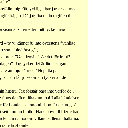
a liv”.
eföllo mig rätt lyckliga, har jag ersatt med
iftsfrågan. Då jag fixerat hemgiften till
arkisinnans i en efter mitt tycke mera
d – ty vi känner ju inte överstens ”vanliga
om som ”blodtörstig”.)
da ordet ”Gentlemän”. Är det för fränt?
en”. Jag tycker det är lite lustigare.
mare än mjölk” med ”Nej titta på
na – du får ju se om du tycker att de
n hustru: Jag förstår bara inte varför de i
 finns det flera lika dumma! I alla händelser
ngre för bondens ekonomi. Han får det nog så
 sett i ord och bild. Hans brev till Pierre har
 icke lämna honom villande allena i hallarna.
n rätte husbonde.