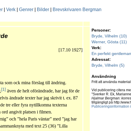
er
|
Verk
|
Genrer
|
Bilder
|
Brevskrivaren Bergman
Personer:
yde
Bryde, Vilhelm (10)
Werner, Gösta (11)
Verk:
[17.10 1927]
En perfekt gentleman,
Adressat:
Bryde, Vilhelm (5)
Användning
Fritt att använda material
ta som ock mina förslag till ändring.
[1]
Vid publicering citera me
,
även de helt oförändrade, har jag för de
"Sverker R. Ek, Marianne
lvis ändrade texter har jag skrivit t. ex. 87
Hjalmar Bergman: korr
tillgängligt på http:/ww
r de tre eller fyra nytillkomna texterna
Publiceringsinformation 
ord angivit platsen i filmen.
 mig” och ”hela Paris väntar” med ”jag har
t sammanknyta med text 25 (36) ”Lilla