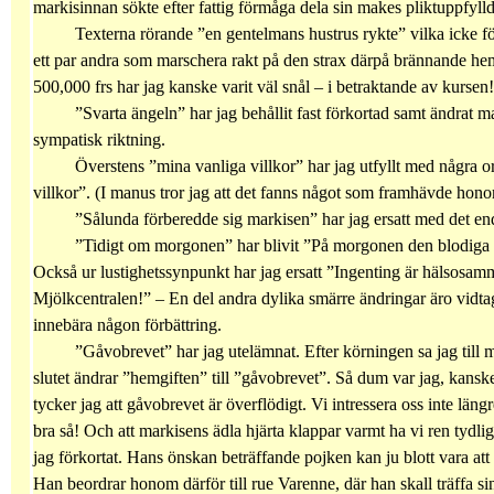
markisinnan sökte efter fattig förmåga dela sin makes pliktuppfylld
Texterna rörande ”en gentelmans hustrus rykte” vilka icke för
ett par andra som marschera rakt på den strax därpå brännande hemg
500,000 frs har jag kanske varit väl snål – i betraktande av kursen!
”Svarta ängeln” har jag behållit fast förkortad samt ändrat m
sympatisk riktning.
Överstens ”mina vanliga villkor” har jag utfyllt med några or
villkor”. (I manus tror jag att det fanns något som framhävde hon
”Sålunda förberedde sig markisen” har jag ersatt med det en
”Tidigt om morgonen” har blivit ”På morgonen den blodiga dag
Också ur lustighetssynpunkt har jag ersatt ”Ingenting är hälsosam
Mjölkcentralen!” – En del andra dylika smärre ändringar äro vidtag
innebära någon förbättring.
”Gåvobrevet” har jag utelämnat. Efter körningen sa jag till mi
slutet ändrar ”hemgiften” till ”gåvobrevet”. Så dum var jag, kanske
tycker jag att gåvobrevet är överflödigt. Vi intressera oss inte lä
bra så! Och att markisens ädla hjärta klappar varmt ha vi ren tydligt
jag förkortat. Hans önskan beträffande pojken kan ju blott vara att
Han beordrar honom därför till rue Varenne, där han skall träffa si