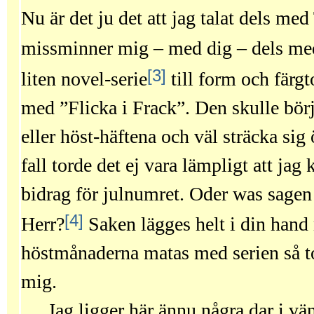
Nu är det ju det att jag talat dels med
missminner mig – med dig – dels me
[3]
liten novel-serie
till form och färgto
med ”Flicka i Frack”. Den skulle bör
eller höst-häftena och väl sträcka sig ö
fall torde det ej vara lämpligt att ja
bidrag för julnumret. Oder was sagen
[4]
Herr?
Saken lägges helt i din hand
höstmånaderna matas med serien så t
mig.
Jag ligger här ännu några dar i vä