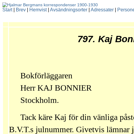
Start
|
Brev
|
Hemvist
|
Avsändningsorter
|
Adressater
|
Person
797. Kaj Bon
Bokförläggaren
Herr KAJ BONNIER
Stockholm.
Tack käre Kaj för din vänliga påst
B.V.T.s julnummer. Givetvis lämnar j