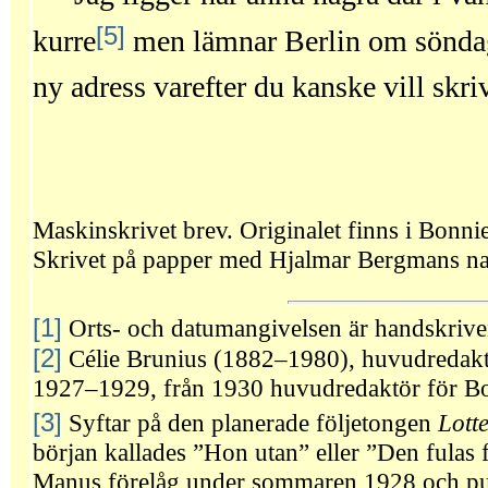
[5]
kurre
men lämnar Berlin om söndag 
ny adress varefter du kanske vill skriv
Maskinskrivet brev. Originalet finns i Bonnie
Skrivet på papper med Hjalmar Bergmans na
[1]
Orts- och datumangivelsen är handskrive
[2]
Célie Brunius (1882–1980), huvudredakt
1927–1929, från 1930 huvudredaktör för Bo
[3]
Syftar på den planerade följetongen
Lott
början kallades ”Hon utan” eller ”Den fulas fe
Manus förelåg under sommaren 1928 och pub