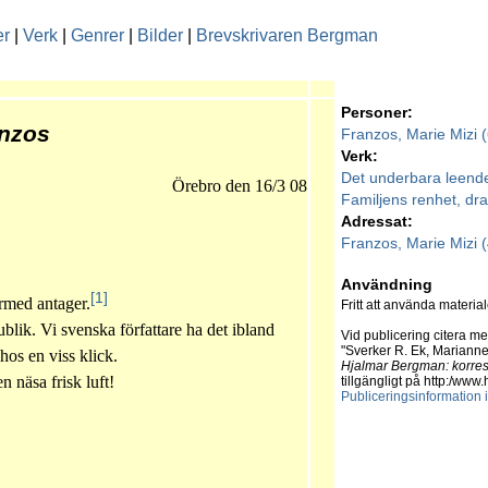
er
|
Verk
|
Genrer
|
Bilder
|
Brevskrivaren Bergman
Personer:
anzos
Franzos, Marie Mizi 
Verk:
Det underbara leende
Örebro den 16/3 08
Familjens renhet, dr
Adressat:
Franzos, Marie Mizi 
Användning
[1]
ärmed antager.
Fritt att använda material
lik. Vi svenska författare ha det ibland
Vid publicering citera me
"Sverker R. Ek, Marianne
 hos en viss klick.
Hjalmar Bergman: korr
en näsa frisk luft!
tillgängligt på http:/ww
Publiceringsinformation 