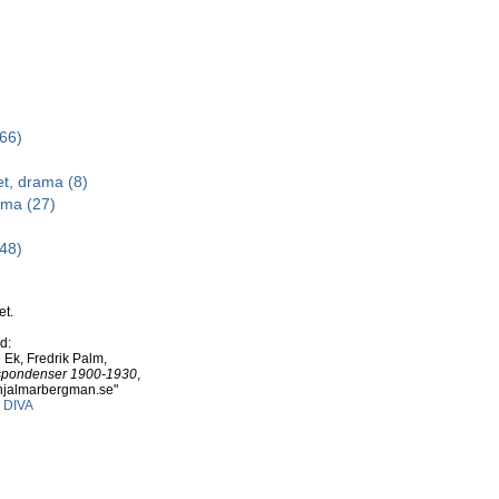
(66)
t, drama (8)
ama (27)
(48)
et.
d:
 Ek, Fredrik Palm,
espondenser 1900-1930
,
w.hjalmarbergman.se"
i DIVA