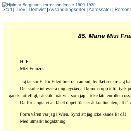
Start
|
Brev
|
Hemvist
|
Avsändningsorter
|
Adressater
|
Person
85. Marie Mizi Fr
H. Fr.
Mizi Franzos!
Jag tackar Er för Edert bref och anbud, hvilket senare jag h
Det skulle intressera mig
mycket
att komma upp inför tysk pub
ganska otrefligt; särskildt när vi – som jag – icke låtit enrollera oss
Därför längta vi att få ett öppet fönster åt kontinenten, att få 
Förra våren var jag i Wien. Synd att jag icke kände Er då!
Med utmärkt högaktning