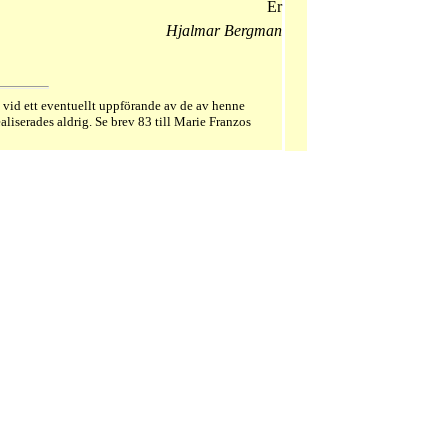
Er
Hjalmar Bergman
vid ett eventuellt uppförande av de av henne
aliserades aldrig. Se brev 83 till Marie Franzos