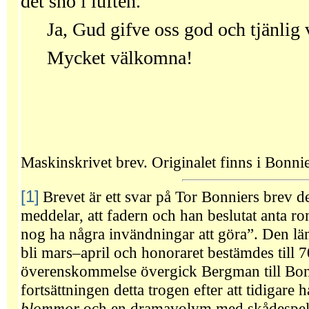
det snö i luften.
Ja, Gud gifve oss god och tjänlig 
Mycket välkomna!
Maskinskrivet brev. Originalet finns i Bonnie
[1]
Brevet är ett svar på Tor Bonniers brev 
meddelar, att fadern och han beslutat anta 
nog ha några invändningar att göra”. Den lä
bli mars–april och honoraret bestämdes till
överenskommelse övergick Bergman till Bonn
fortsättningen detta trogen efter att tidigare
blommor
och en dramavolym med skådespe