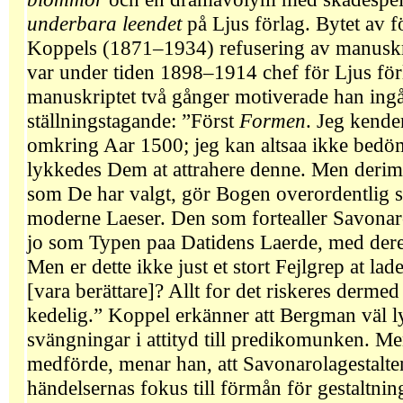
underbara leendet
på Ljus förlag. Bytet av 
Koppels (1871–1934) refusering av manuskri
var under tiden 1898–1914 chef för Ljus förla
manuskriptet två gånger motiverade han ingå
ställningstagande: ”Först
Formen
. Jeg kende
omkring Aar 1500; jeg kan altsaa ikke bedö
lykkedes Dem at attrahere denne. Men derim
som De har valgt, gör Bogen overordentlig sva
moderne Laeser. Den som fortealler Savonarol
jo som Typen paa Datidens Laerde, med der
Men er dette ikke just et stort Fejlgrep at lad
[vara berättare]? Allt for det riskeres derme
kedelig.” Koppel erkänner att Bergman väl ly
svängningar i attityd till predikomunken. Me
medförde, menar han, att Savonarolagestalte
händelsernas fokus till förmån för gestaltnin