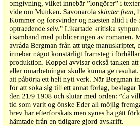
omgivning, vilket innebär ”longörer” i texten
vide om Munken. Savonarola
skimter frem
, 
Kommer og forsvinder og naesten altid i de 
optraedende selv.” Likartade kritiska synpu
i samband med publiceringen av romanen. Me
avråda Bergman från att utge manuskriptet, e
innebar något konstärligt framsteg i förhållan
produktion. Koppel avvisar också tanken att 
eller omarbetningar skulle kunna ge resultat.
att påbörja ett helt nytt verk. När Bergman in
för att söka sig till ett annat förlag, beklagar
den 21/9 1908 och slutar med orden: ”da vill
tid som varit og önske Eder all möjlig fremg
brev har efterforskats men synes ha gått förlo
hämtade från en tidigare gjord avskrift.