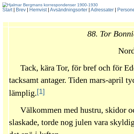
Start
|
Brev
|
Hemvist
|
Avsändningsorter
|
Adressater
|
Person
88. Tor Bonni
Nord
Tack, kära Tor, för bref och för E
tacksamt antager. Tiden mars-april t
[1]
lämplig.
Välkommen med hustru, skidor o
slaskade, torde nog julen vara skyldig