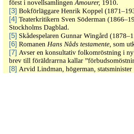
först i novellsamlingen
Amourer,
1910.
[3]
Bokförläggare Henrik Koppel (1871–1934
[4]
Teaterkritikern Sven Söderman (1866–19
Stockholms Dagblad.
[5]
Skådespelaren Gunnar Wingård (1878–1
[6]
Romanen
Hans Nåds testamente,
som ut
[7]
Avser en konsultativ folkomröstning i n
brev till föräldrarrna kallar ”förbudsomöstn
[8]
Arvid Lindman, högerman, statsminister