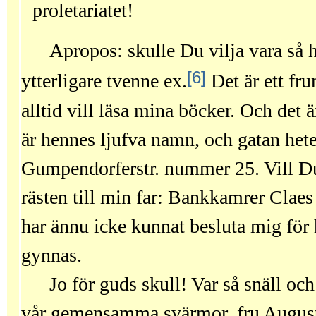
proletariatet!
Apropos: skulle Du vilja vara så
[6]
ytterligare tvenne ex.
Det är ett fr
alltid vill läsa mina böcker. Och det ä
är hennes ljufva namn, och gatan hete
Gumpendorferstr. nummer 25. Vill Du
rästen till min far: Bankkamrer Clae
har ännu icke kunnat besluta mig för
gynnas.
Jo för guds skull! Var så snäll och
vår gemensamma svärmor, fru August