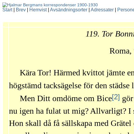
Start
|
Brev
|
Hemvist
|
Avsändningsorter
|
Adressater
|
Person
119. Tor Bonn
Roma, v
Kära Tor! Härmed kvittot jämte e
högstämd tacksägelse för den städse 
[2]
Men Ditt omdöme om Bice
gör 
nu igen ha fulat ut mig? Allvarligt? I
Hon skall då få sällskapa med Grätel 