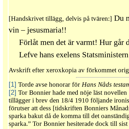
Du må
[Handskrivet tillägg, delvis på tvären:]
vin – jesusmaria!!
Förlåt men det är varmt! Hur går 
Lefve hans exelens Statsministern
Avskrift efter xeroxkopia av förkommet orig
[1]
Torde avse honorar för
Hans Nåds testam
[2]
Tor Bonnier hade med nöje läst novellen
tillägger i brev den 18/4 1910 följande iron
förutser att dess [tidskriften Bonniers Månad
sparka bakut då de komma till det oanständig
sparka.” Tor Bonnier hesiterade dock till sis