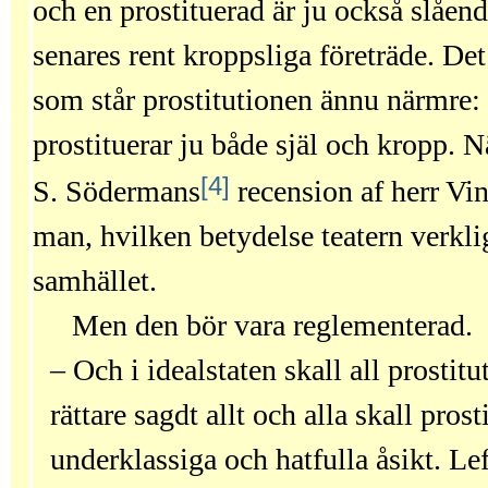
och en prostituerad är ju också slåe
senares rent kroppsliga företräde. Det
som står prostitutionen ännu närmre:
prostituerar ju både själ och kropp. Nä
[4]
S. Södermans
recension af herr Vi
man, hvilken betydelse teatern verkl
samhället.
Men den bör vara reglementerad.
– Och i idealstaten skall all prostitu
rättare sagdt allt och alla skall pros
underklassiga och hatfulla åsikt. Lef