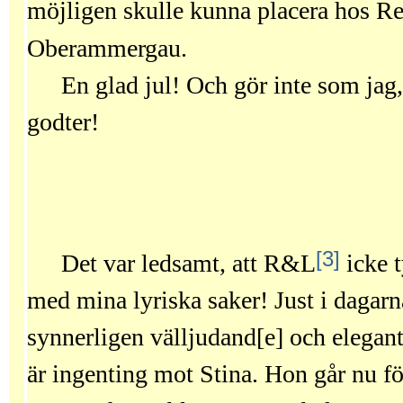
möjligen skulle kunna placera hos R
Oberammergau.
En glad jul! Och gör inte som jag,
godter!
[3]
Det var ledsamt, att R&L
icke t
med mina lyriska saker! Just i dagarn
synnerligen välljudand[e] och elegan
är ingenting mot Stina. Hon går nu fö