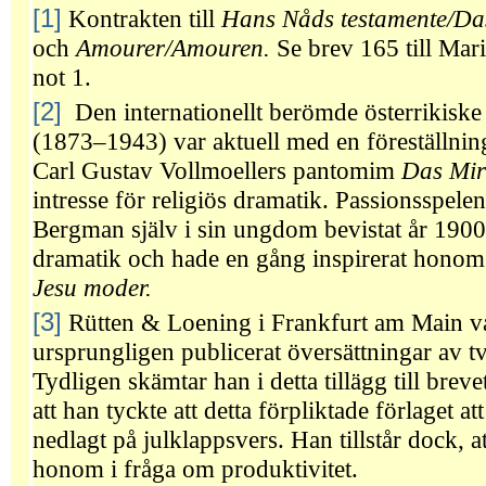
[1]
Kontrakten till
Hans Nåds testamente/Da
och
Amourer/Amouren.
Se brev 165 till Mar
not 1.
[2]
Den internationellt berömde österrikiske
(1873–1943) var aktuell med en föreställnin
Carl Gustav Vollmoellers pantomim
Das Mir
intresse för religiös dramatik. Passionsspe
Bergman själv i sin ungdom bevistat år 1900, 
dramatik och hade en gång inspirerat honom j
Jesu
moder.
[3]
Rütten & Loening i Frankfurt am Main va
ursprungligen publicerat översättningar av 
Tydligen skämtar han i detta tillägg till breve
att han tyckte att detta förpliktade förlaget 
nedlagt på julklappsvers. Han tillstår dock, a
honom i fråga om produktivitet.