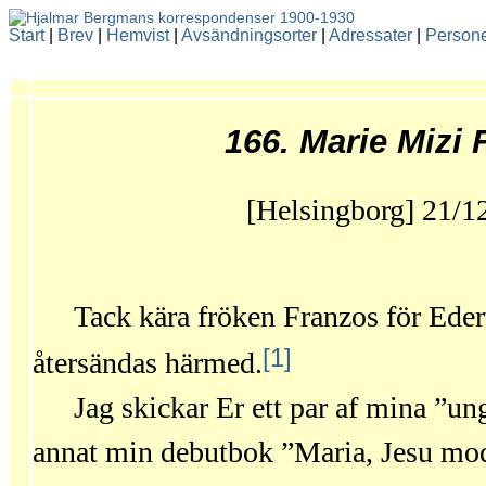
Start
|
Brev
|
Hemvist
|
Avsändningsorter
|
Adressater
|
Person
166. Marie Mizi 
[Helsingborg] 21/12
Tack kära fröken Franzos för Eder
[1]
återsändas härmed.
Jag skickar Er ett par af mina ”u
annat min debutbok ”Maria, Jesu mod