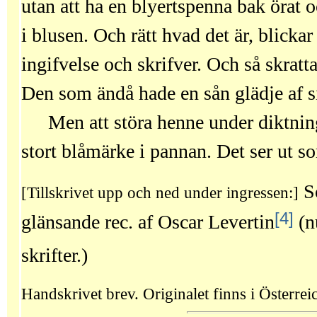
utan att ha en blyertspenna bak örat 
i blusen. Och rätt hvad det är, blicka
ingifvelse och skrifver. Och så skratt
Den som ändå hade en sån glädje af si
Men att störa henne under diktninge
stort blåmärke i pannan. Det ser ut so
So
[Tillskrivet upp och ned under ingressen:]
[4]
glänsande rec. af Oscar Levertin
(n
skrifter.)
Handskrivet brev. Originalet finns i Österrei